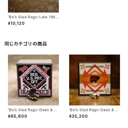
’Bo’s Glad Rags・Late 1960
s Printed Souvenir Tee Shi
¥10,120
rt “California Street, S.F.”・
【C24-02】
同じカテゴリの商品
’Bo’s Glad Rags・Dean & C
’Bo’s Glad Rags・Dean & C
ody’s Hardware Furnishing
ody’s Traveler’s Charm Pu
¥85,800
¥35,200
s Caterpillar Belt Silver Rin
eblo Crafts Figured Sterlin
g “CAT AROUND THE FING
g Silver Pendant Head “Ri
ER’’ ・【A23-06SV11】
o Grande Fetish Head” No.