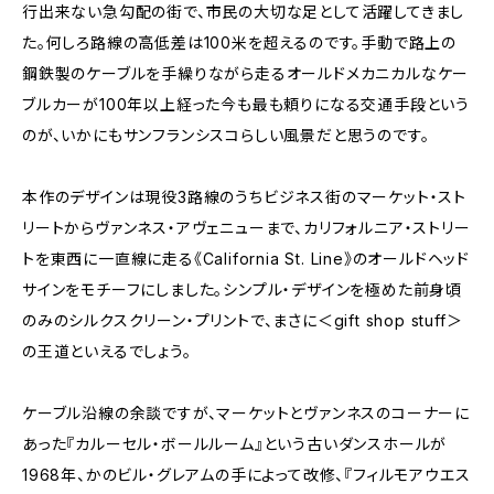
行出来ない急勾配の街で、市民の大切な足として活躍してきまし
た。何しろ路線の高低差は100米を超えるのです。手動で路上の
鋼鉄製のケーブルを手繰りながら走るオールドメカニカルなケー
ブルカーが100年以上経った今も最も頼りになる交通手段という
のが、いかにもサンフランシスコらしい風景だと思うのです。
本作のデザインは現役3路線のうちビジネス街のマーケット・スト
リートからヴァンネス・アヴェニューまで、カリフォルニア・ストリー
トを東西に一直線に走る《California St. Line》のオールドヘッド
サインをモチーフにしました。シンプル・デザインを極めた前身頃
のみのシルクスクリーン・プリントで、まさに＜gift shop stuff＞
の王道といえるでしょう。
ケーブル沿線の余談ですが、マーケットとヴァンネスのコーナーに
あった『カルーセル・ボールルーム』という古いダンスホールが
1968年、かのビル・グレアムの手によって改修、『フィルモアウエス