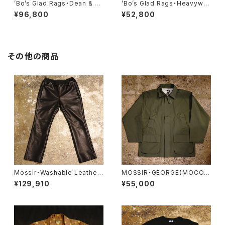
’Bo’s Glad Rags・Dean & C
’Bo’s Glad Rags・Heavywei
ody’s Hardware Furnishing
ght Triple Twisted Silver C
¥96,800
¥52,800
s Caterpillar Belt Silver Rin
hain “RATTLESNAKE”・Lon
g “CAT AROUND THE FING
g:58cm【BC24-01L】
ER’’ ・【A23-06SV13】
その他の商品
Mossir・Washable Leather
MOSSIR・GEORGE【MOCO0
Pants ‘‘LALK’’【MOPT022】
06】
¥129,910
¥55,000