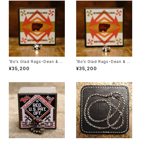
1《Bison》・【Lot#A24-03】
’Bo’s Glad Rags・Dean & C
’Bo’s Glad Rags・Dean & C
ody’s Traveler’s Charm Pu
ody’s Traveler’s Charm Pu
¥35,200
¥35,200
eblo Crafts Figured Sterlin
eblo Crafts Figured Sterlin
g Silver Pendant Head “Ri
g Silver Pendant Head “Ri
o Grande Fetish Head” No.
o Grande Fetish Head” No.
3《Terrapin》・【Lot#A24-0
4《Toad》・【Lot#A24-03】
3】