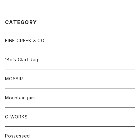
g Silver Pendant Head “Ri
o Grande Fetish Head” No.
3《Terrapin》・【Lot#A24-0
3】
CATEGORY
FINE CREEK & CO
’Bo’s Glad Rags
MOSSIR
Mountain jam
C-WORKS
Possessed