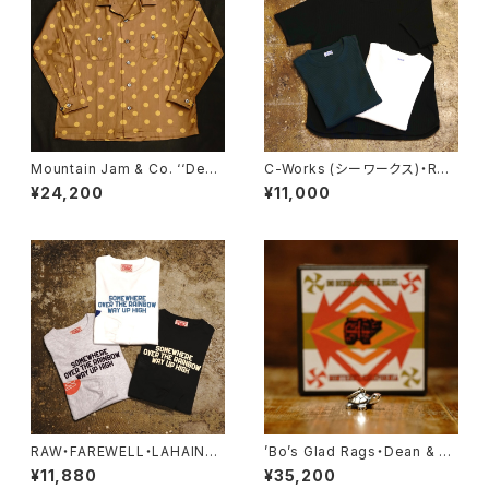
Mountain Jam & Co. ‘‘Dea
C-Works (シーワークス)・Res
l’’
ort Thermal【CWSW003】
¥24,200
¥11,000
RAW・FAREWELL・LAHAINA,
’Bo’s Glad Rags・Dean & C
MAUI・Long Sleeve Tee
ody’s Traveler’s Charm Pu
¥11,880
¥35,200
eblo Crafts Figured Sterlin