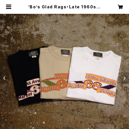
’Bo’s Glad Rags・Late 1960s P
rinted Souvenir Tee Shirt “Ca
lifornia Street, S.F.”・【C24-0
2】 | Shakedown Trading