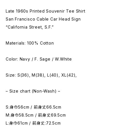
Late 1960s Printed Souvenir Tee Shirt
San Francisco Cable Car Head Sign
“California Street, S.F.”
Materials: 100% Cotton
Color: Navy / F. Sage / W.White
Size: S(36), M(38), L(40), XL(42),
– Size chart (Non-Wash) –
S:身巾56cm / 前身丈66.5cm
M:身巾58.5cm / 前身丈69.5cm
L:身巾61cm / 前身丈:72.5cm