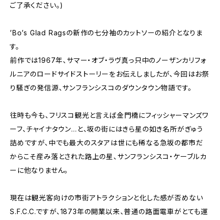
ご了承ください。)
’Bo’s Glad Ragsの新作の七分袖のカットソーの紹介となりま
す。
前作では1967年、サマー・オブ・ラヴ真っ只中のノーザンカリフォ
ルニアのロードサイドストーリーをお伝えしましたが、今回はお祭
り騒ぎの発信源、サンフランシスコのダウンタウン物語です。
往時も今も、フリスコ観光と言えば金門橋にフィッシャーマンズワ
ーフ、チャイナタウン…と、坂の街にはきら星の如き名所がぎゅう
詰めですが、中でも最大のスタアは世にも稀なる急坂の都市だ
からこそ産み落とされた路上の星、サンフランシスコ・ケーブルカ
ーに他なりません。
現在は観光客向けの市街アトラクションと化した感が否めない
S.F.C.C.ですが、1873年の開業以来、普通の路面電車がとても運