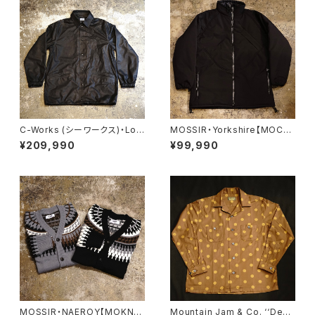
C-Works (シーワークス)・Lo
MOSSIR・Yorkshire【MOCO
mbardi【CWJK008】
007】
¥209,990
¥99,990
MOSSIR・NAEROY【MOKN0
Mountain Jam & Co. ‘‘Dea