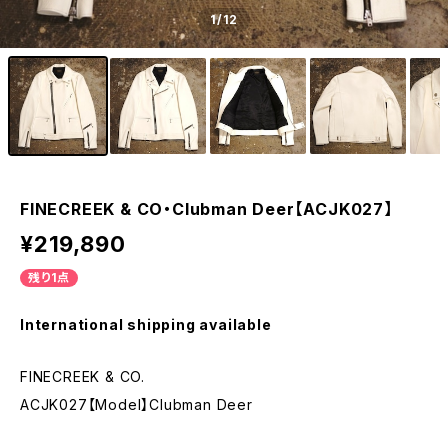
1
/12
FINECREEK & CO・Clubman Deer【ACJK027】
¥219,890
残り1点
International shipping available
FINECREEK & CO.
ACJK027【Model】Clubman Deer