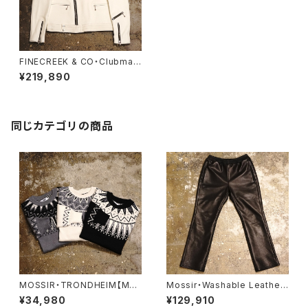
FINECREEK & CO・Clubman
Deer【ACJK027】
¥219,890
同じカテゴリの商品
MOSSIR・TRONDHEIM【MO
Mossir・Washable Leather
KN001】
Pants ‘‘LALK’’【MOPT022】
¥34,980
¥129,910