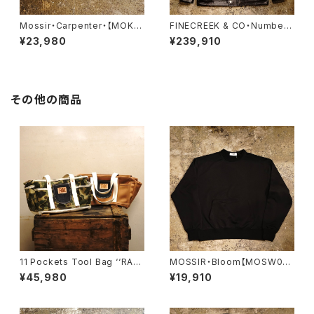
Mossir・Carpenter・【MOKN
FINECREEK & CO・Number.
004】
7【ACCO002】
¥23,980
¥239,910
その他の商品
11 Pockets Tool Bag ‘‘RA
MOSSIR・Bloom【MOSW01
W’’
1】
¥45,980
¥19,910