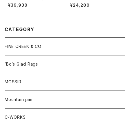
02】
l’’
¥39,930
¥24,200
CATEGORY
FINE CREEK & CO
’Bo’s Glad Rags
MOSSIR
Mountain jam
C-WORKS