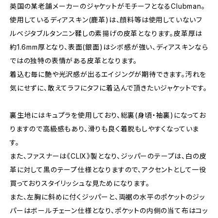
英国の某老舗メーカーのジャケットがモチーフとなるClubman。
使用しているディアスキン(鹿革)は、顔料等は使用していないフ
ルベジタブルタンニン鞣しの素揚げの皮革となります。皮革厚は
約1.6mm厚となり、表面(銀面)はシボ感が強い、ディアスキンなら
ではの独特の表情がある皮革となります。
着込む毎に艶や光沢感が出るエイジングが期待できます。汚れを
気にせずに、敢えてラフにタフに着込んで頂きたいジャケットです。
裏生地にはキュプラを使用しており、総裏(身頃・袖裏)になってお
りますので高級感もあり、滑りも良く着脱もしやすくなっていま
す。
また、ファスナーは《CLIX》製となり、ジッパーのテープは、白の皮
革に対して黒のテープ仕様となりますので、アクセントとして一役
買っておりスタイリッシュな見ためになります。
また、左胸に斜めに付くジッパーと、両裾の水平のポケットのジッ
パーはボールチェーン仕様となり、ポケットの内側の当て布はコッ