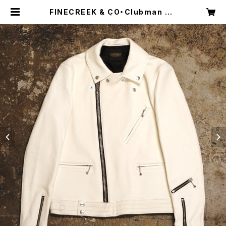
FINECREEK & CO・Clubman De
er【ACJK027】 | Shakedown Tr
ading