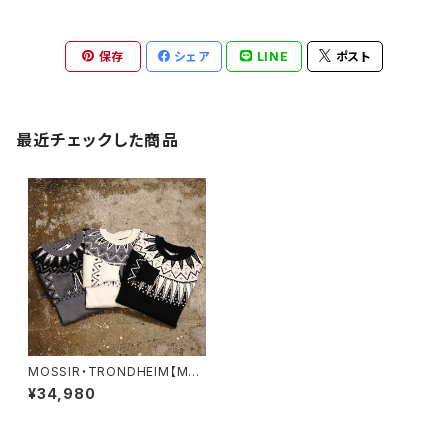
保存
シェア
LINE
ポスト
最近チェックした商品
MOSSIR・TRONDHEIM【MO
KN001】
¥34,980