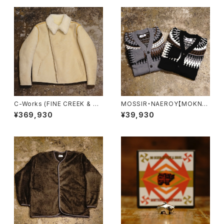
C-Works (FINE CREEK & C
MOSSIR・NAEROY【MOKN0
O)・DOUT・【CWJK022】
02】
¥369,930
¥39,930