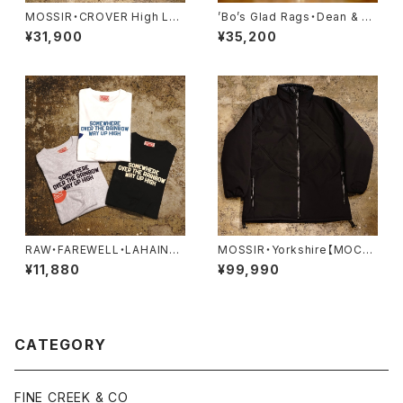
MOSSIR・CROVER High Lof
’Bo’s Glad Rags・Dean & C
t【MOSW007】
ody’s Traveler’s Charm Pu
¥31,900
¥35,200
eblo Crafts Figured Sterlin
g Silver Pendant Head “Ri
o Grande Fetish Head” No.
1《Bison》・【Lot#A24-03】
RAW・FAREWELL・LAHAINA,
MOSSIR・Yorkshire【MOCO
MAUI・Long Sleeve Tee
007】
¥11,880
¥99,990
CATEGORY
FINE CREEK & CO