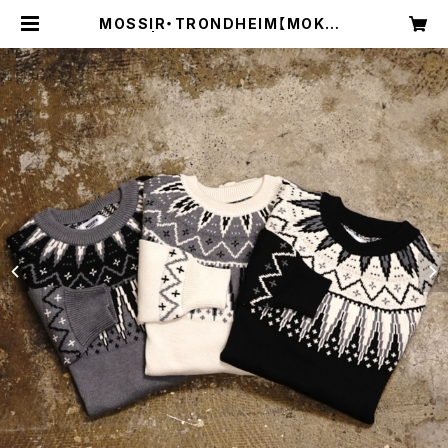
MOSSIR・TRONDHEIM【MOKN0
01】 | Shakedown Trading