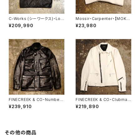
C-Works (シーワークス)・Lo
Mossir・Carpenter・【MOKN
mbardi【CWJK008】
004】
¥209,990
¥23,980
FINECREEK & CO・Number.
FINECREEK & CO・Clubman
7【ACCO002】
Deer【ACJK027】
¥239,910
¥219,890
その他の商品