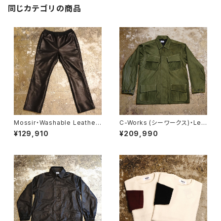
同じカテゴリの商品
Mossir・Washable Leather
C-Works (シーワークス)・Lel
Pants ‘‘LALK’’【MOPT022】
va【CWJK024】
¥129,910
¥209,990