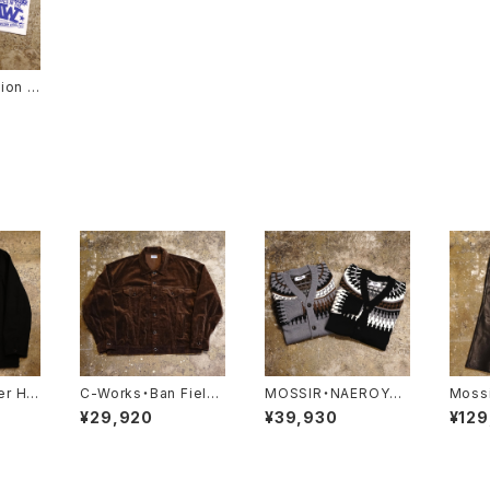
ion L
er He
C-Works・Ban Field
MOSSIR・NAEROY
Moss
JK01
【CWJK011】
【MOKN002】
eathe
¥29,920
¥39,930
¥129
K’’【