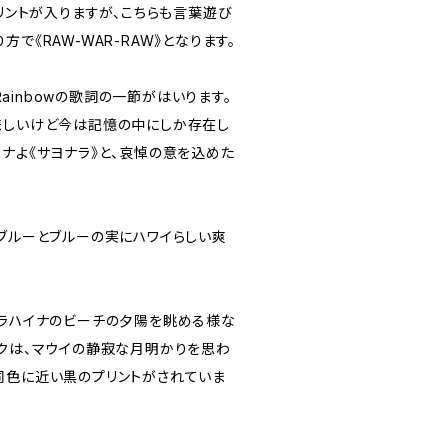
プリントが入りますが、こちらも言葉遊び
で《RAW-WAR-RAW》となります。
 Rainbowの歌詞の一節がはいります。
悲しいけど今は記憶の中にしか存在し
ナよ《サヨナラ》と、哀悼の意を込めた
アブルーとブルーの実にハワイらしい爽
いラハイナのビーチの夕陽を眺める様な
ックは、マウイの静寂な月明かりを思わ
同色に近い黒のプリントがされていま