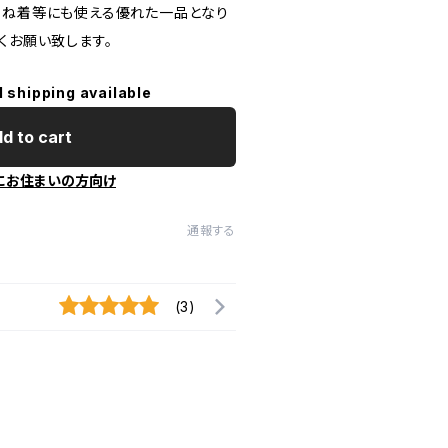
重ね着等にも使える優れた一品となり
くお願い致します。
l shipping available
d to cart
にお住まいの方向け
通報する
(3)