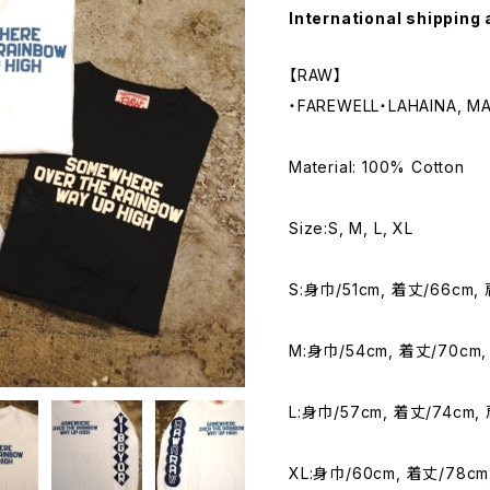
International shipping 
【RAW】
・FAREWELL・LAHAINA, MA
Material: 100% Cotton
Size:S, M, L, XL
S:身巾/51cm, 着丈/66cm,
M:身巾/54cm, 着丈/70cm,
L:身巾/57cm, 着丈/74cm,
XL:身巾/60cm, 着丈/78cm