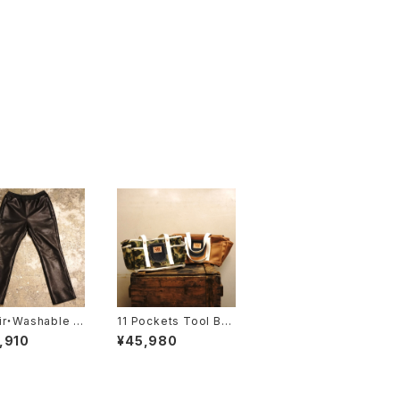
ir・Washable L
11 Pockets Tool Ba
r Pants ‘‘LAL
g ‘‘RAW’’
,910
¥45,980
MOPT022】