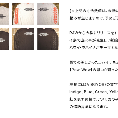
(※上記の寸法数値は、未洗
縮みが生じますので、予めご了
RAWから今季にリリースを
イ島で山火事が発生し、壊滅
ハワイ・ラハイナがテーマとな
嘗ての美しかったラハイナを
【Pow-Wow】の思いが籠っ
左袖には《VIBGYOR》の文字
Indigo, Blue, Green, 
虹を表す言葉で、アメリカの
の造語言葉になります。