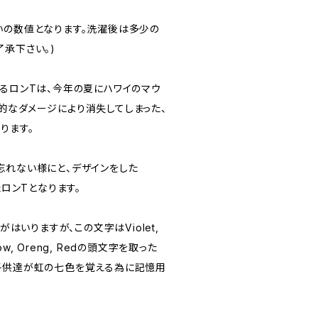
いの数値となります。洗濯後は多少の
承下さい。)
するロンTは、今年の夏にハワイのマウ
的なダメージにより消失してしまった、
ります。
忘れない様にと、デザインをした
たロンTとなります。
がはいりますが、この文字はViolet,
Yellow, Oreng, Redの頭文字を取った
子供達が虹の七色を覚える為に記憶用