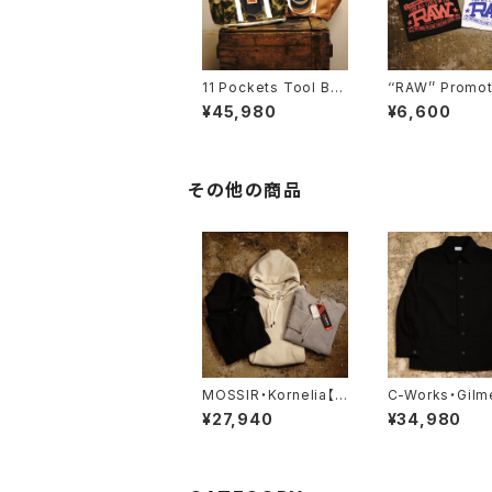
11 Pockets Tool Ba
‘‘RAW’’ Promot
g ‘‘RAW’’
ogo Tee Shirt
¥45,980
¥6,600
その他の商品
MOSSIR・Kornelia【M
C-Works・Gilm
OSW001】
rringbone【CW
¥27,940
¥34,980
4】