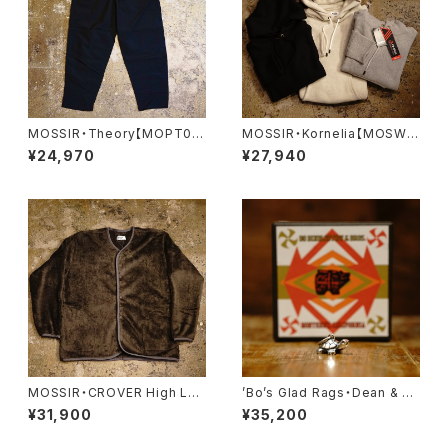
MOSSIR・Theory【MOPT02
MOSSIR・Kornelia【MOSW0
0】
01】
¥24,970
¥27,940
MOSSIR・CROVER High Lof
’Bo’s Glad Rags・Dean & C
t【MOSW007】
ody’s Traveler’s Charm Pu
¥31,900
¥35,200
eblo Crafts Figured Sterlin
g Silver Pendant Head “Ri