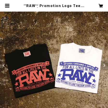
‘‘RAW’’ Promotion Logo Tee S
hirt | Shakedown Trading