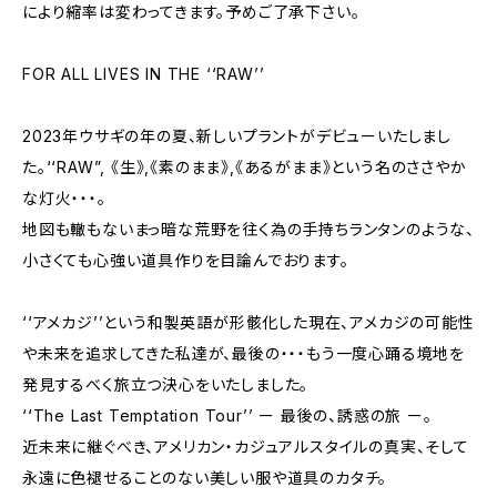
により縮率は変わってきます。予めご了承下さい。
FOR ALL LIVES IN THE ‘‘RAW’’
2023年ウサギの年の夏、新しいプラントがデビューいたしまし
た。‘‘RAW”, 《生》,《素のまま》,《あるがまま》という名のささやか
な灯火・・・。
地図も轍もないまっ暗な荒野を往く為の手持ちランタンのような、
小さくても心強い道具作りを目論んでおります。
‘‘アメカジ’’という和製英語が形骸化した現在、アメカジの可能性
や未来を追求してきた私達が、最後の・・・もう一度心踊る境地を
発見するべく旅立つ決心をいたしました。
‘‘The Last Temptation Tour’’ ー 最後の、誘惑の旅 ー。
近未来に継ぐべき、アメリカン・カジュアルスタイルの真実、そして
永遠に色褪せることのない美しい服や道具のカタチ。