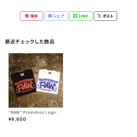
保存
シェア
LINE
ポスト
最近チェックした商品
‘‘RAW’’ Promotion Logo Te
e Shirt
¥6,600