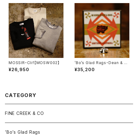
o Grande Fetish Head” No.
3《Terrapin》・【Lot#A24-0
3】
MOSSIR・Clif【MOSW002】
’Bo’s Glad Rags・Dean & C
ody’s Traveler’s Charm Pu
¥26,950
¥35,200
eblo Crafts Figured Sterlin
g Silver Pendant Head “Ri
o Grande Fetish Head” No.
4《Toad》・【Lot#A24-03】
CATEGORY
FINE CREEK & CO
’Bo’s Glad Rags