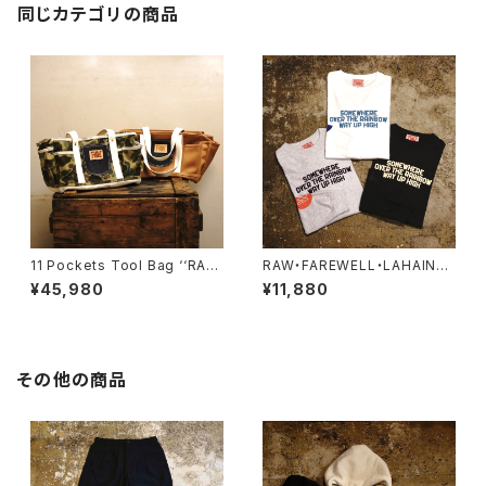
同じカテゴリの商品
11 Pockets Tool Bag ‘‘RA
RAW・FAREWELL・LAHAINA,
W’’
MAUI・Long Sleeve Tee
¥45,980
¥11,880
その他の商品