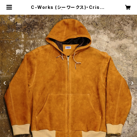
C-Works (シーワークス)・Crispy
【CWJK016】 | Shakedown Trad
ing