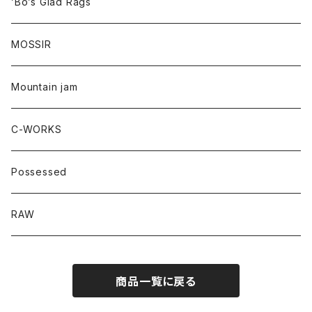
’Bo’s Glad Rags
MOSSIR
Mountain jam
C-WORKS
Possessed
RAW
商品一覧に戻る