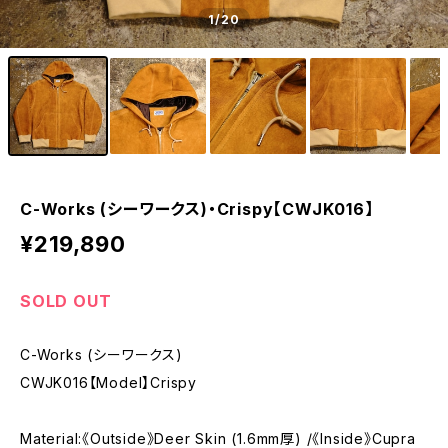
1
/20
C-Works (シーワークス)・Crispy【CWJK016】
¥219,890
SOLD OUT
C-Works (シーワークス)
CWJK016【Model】Crispy
Material:《Outside》Deer Skin (1.6mm厚) /《Inside》Cupra