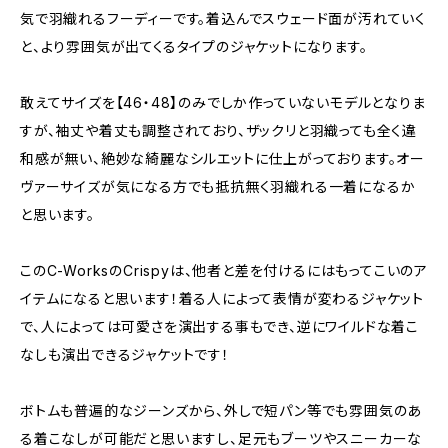
気で羽織れるフーディーです。着込んでスウェード面が汚れていく
と、より雰囲気が出てくるタイプのジャケットになります。
敢えてサイズを【46・48】のみでしか作っていないモデルとなりま
すが、袖丈や着丈も調整されており、ザックリと羽織っても全く違
和感が無い、絶妙な綺麗なシルエットに仕上がっております。オー
ヴァーサイズが気になる方でも抵抗無く羽織れる一着になるか
と思います。
このC-WorksのCrispyは、他者と差を付けるにはもってこいのア
イテムになると思います！着る人によって表情が変わるジャケット
で、人によっては可愛さを演出する事もでき、逆にワイルドな着こ
なしも演出できるジャケットです！
ボトムも普遍的なジーンズから、外しで短パン等でも雰囲気のあ
る着こなしが可能だと思いますし、足元もブーツやスニーカーな