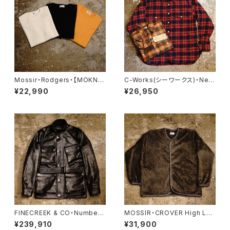
Mossir・Rodgers・【MOKN0
C-Works(シーワークス)・Ner
03】
d【CWST013】
¥22,990
¥26,950
FINECREEK & CO・Number.
MOSSIR・CROVER High Lof
7【ACCO002】
t【MOSW007】
¥239,910
¥31,900