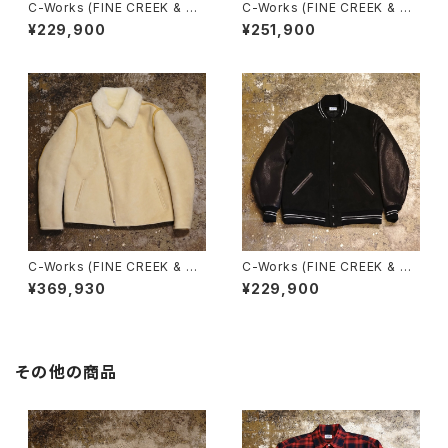
C-Works (FINE CREEK & C
C-Works (FINE CREEK & C
O)・L.E.A.・【CWJK028】
O)・Lea・【CWJK028】
¥229,900
¥251,900
C-Works (FINE CREEK & C
C-Works (FINE CREEK & C
O)・DOUT・【CWJK022】
O)・LEAWARD・【CWJK020】
¥369,930
¥229,900
その他の商品