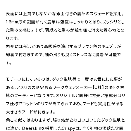
表面には上質でしなやかな銀面付きの鹿革のスウェードを採用。
1.6mm厚の銀面が付く鹿革は強度はしっかりとあり、ズッシリとし
た重みを感じますが、羽織ると重みが嘘の様に消えた着心地とな
ります。
内側には光沢があり高級感を演出するブラウン色のキュプラが
総裏で付きますので、袖の滑りも良くストレスなく脱着が可能で
す。
モチーフにしているのは、ダック生地等で一度はお目にした事が
ある、アメリカの歴史あるワークウェアメーカー【C社】のダック生
地のフーディーになります。オリジナルと同様に袖先と裾部分はリ
ブ仕様でコットンのリブが当てられており、フードも実用性がある
大きさのフードが付きます。
色こそ似てはおりますが、張り感がありゴワゴワしたダック生地と
は違い、 Deerskinを採用したCrispyは、全く別物の洒落た雰囲