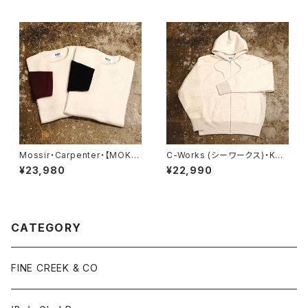
Mossir・Carpenter・【MOKN
C-Works (シーワークス)・KNE
004】
VERSE【CWSW003】
¥23,980
¥22,990
CATEGORY
FINE CREEK & CO