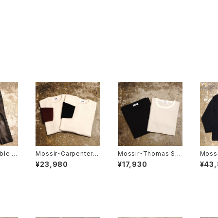
ble L
Mossir・Carpenter・
Mossir・Thomas Su
Mossi
‘LAL
【MOKN004】
pplex・【MOST011】
【MOJ
¥23,980
¥17,930
¥43
】