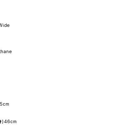
Wide
thane
5cm
身)46cm