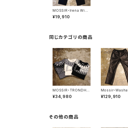
MOSSIR・Irena Wide
【MOPT008】
¥19,910
同じカテゴリの商品
MOSSIR・TRONDHEI
Mossir・Washa
M【MOKN001】
eather Pants ‘
¥34,980
¥129,910
K’’【MOPT022
その他の商品