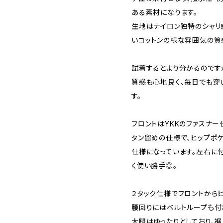
ある素材になります。
生地はナイロン独特のシャリ
いコットンの様な雰囲気の質
試着するとより分かるのです
質感も心地良く、毎日でも穿
す。
フロントはYKKのファスナー
タン留めの仕様で、ヒップポ
仕様になっています。左右に
く使い勝手◎。
２タック仕様でフロントから
腰回りにはベルトループも付
太腿はゆったりとしており、