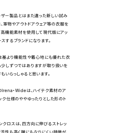
RSのレザー製品とはまた違った新しい試み
】は、軍物やアウトドアウェア等の衣服を
を高機能素材を使用して現代版にアッ
ースするブランドになります。
材は基より機能性や着心地にも優れた衣
も少しずつではありますが取り扱いを
もいらっしゃると思います。
Irena・Wideは、ハイテク素材のア
タック仕様のややゆったりとした形のト
ンクロスは、四方向に伸びるストレッ
防汚性も高く皺にもなりにくい特徴が