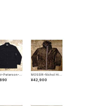
r・Peterson・
MOSSIR・Nichol Hig
K007】
h Loft【MOSW010】
,890
¥42,900