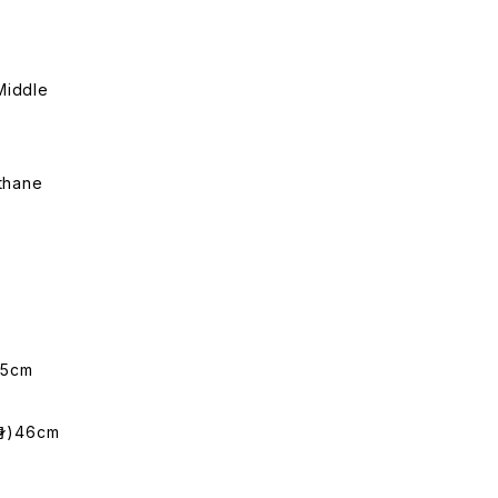
Middle
thane
5cm
身)46cm