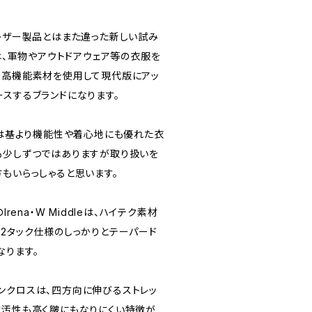
RSのレザー製品とはまた違った新しい試み
】は、軍物やアウトドアウェア等の衣服を
を高機能素材を使用して現代版にアッ
ースするブランドになります。
材は基より機能性や着心地にも優れた衣
も少しずつではありますが取り扱いを
もいらっしゃると思います。
rena・W Middleは、ハイテク素材
、2タック仕様のしっかりとテーパード
なります。
ンクロスは、四方向に伸びるストレッ
防汚性も高く皺にもなりにくい特徴が