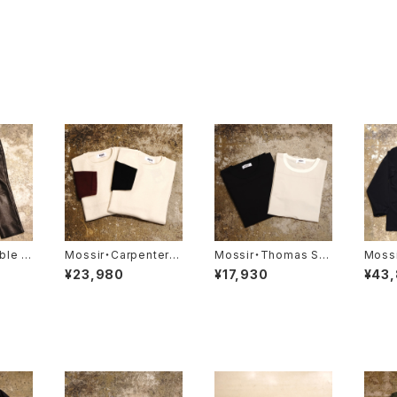
ble L
Mossir・Carpenter・
Mossir・Thomas Su
Mossi
‘LAL
【MOKN004】
pplex・【MOST011】
【MOJ
¥23,980
¥17,930
¥43
】