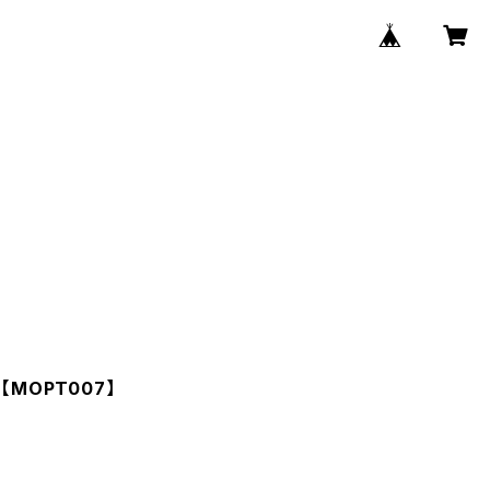
le【MOPT007】