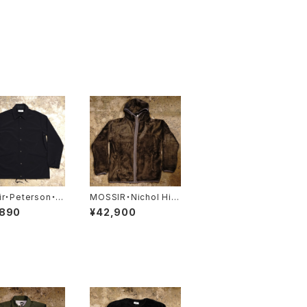
r・Peterson・
MOSSIR・Nichol Hig
K007】
h Loft【MOSW010】
,890
¥42,900