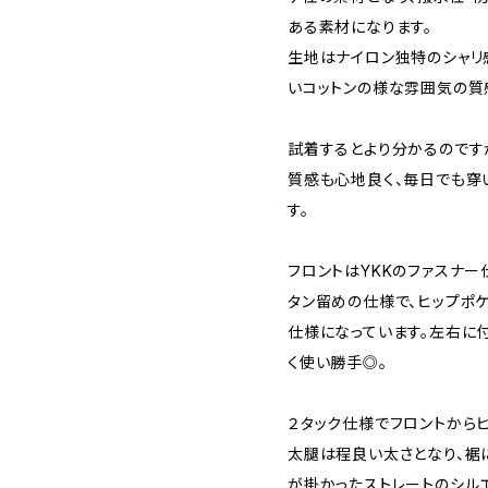
ある素材になります。
生地はナイロン独特のシャリ
いコットンの様な雰囲気の質
試着するとより分かるのです
質感も心地良く、毎日でも穿
す。
フロントはYKKのファスナー
タン留めの仕様で、ヒップポ
仕様になっています。左右に
く使い勝手◎。
２タック仕様でフロントから
太腿は程良い太さとなり、裾
が掛かったストレートのシルエ