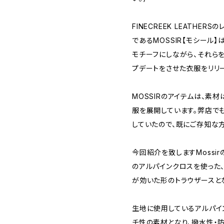
FINECREEK LEATHE
であるMOSSIR【モシール
モチーフにしながら、それら
プデートをさせた衣服をリリ
MOSSIRのアイテムは、素
服を展開しています。弊店で
していたので、既にご存知な方
今回紹介を致しますMossirのI
のアルパインクロスを使った
が効いた形のトラウザースと
生地に使用しているアルパイ
チ性の素材となり、撥水性・