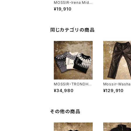
MOSSIR・Irena Midd
le【MOPT007】
¥19,910
同じカテゴリの商品
MOSSIR・TRONDHEI
Mossir・Washa
M【MOKN001】
eather Pants ‘
¥34,980
¥129,910
K’’【MOPT022
その他の商品