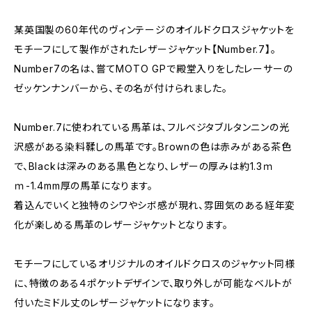
某英国製の60年代のヴィンテージのオイルドクロスジャケットを
モチーフにして製作がされたレザージャケット【Number.7】。
Number7の名は、嘗てMOTO GPで殿堂入りをしたレーサーの
ゼッケンナンバーから、その名が付けられました。
Number.7に使われている馬革は、フルベジタブルタンニンの光
沢感がある染料鞣しの馬革です。Brownの色は赤みがある茶色
で、Blackは深みのある黒色となり、レザーの厚みは約1.3ｍ
ｍ-1.4mm厚の馬革になります。
着込んでいくと独特のシワやシボ感が現れ、雰囲気のある経年変
化が楽しめる馬革のレザージャケットとなります。
モチーフにしているオリジナルのオイルドクロスのジャケット同様
に、特徴のある４ポケットデザインで、取り外しが可能なベルトが
付いたミドル丈のレザージャケットになります。