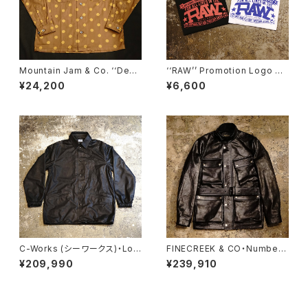
Mountain Jam & Co. ‘‘Dea
‘‘RAW’’ Promotion Logo Te
l’’
e Shirt
¥24,200
¥6,600
C-Works (シーワークス)・Lo
FINECREEK & CO・Number.
mbardi【CWJK008】
7【ACCO002】
¥209,990
¥239,910