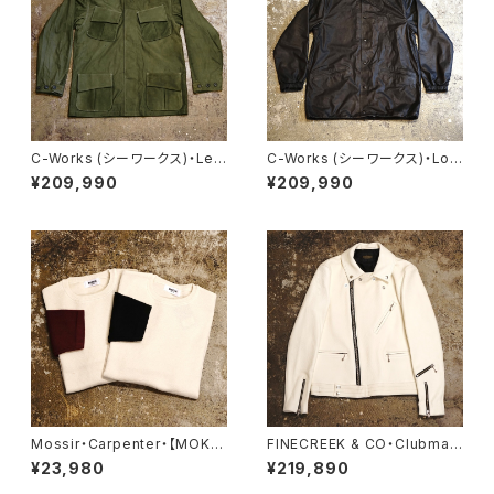
C-Works (シーワークス)・Lel
C-Works (シーワークス)・Lo
va【CWJK024】
mbardi【CWJK008】
¥209,990
¥209,990
Mossir・Carpenter・【MOKN
FINECREEK & CO・Clubman
004】
Deer【ACJK027】
¥23,980
¥219,890