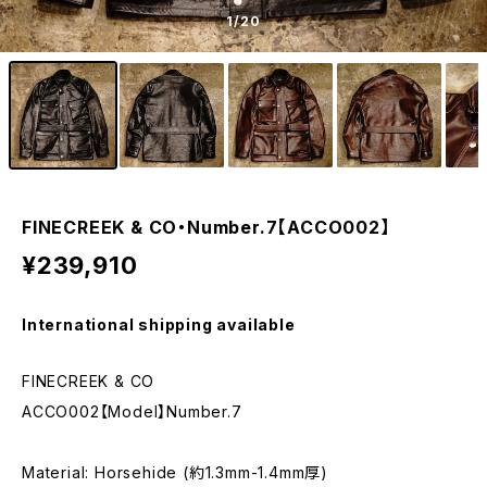
1
/20
FINECREEK & CO・Number.7【ACCO002】
¥239,910
International shipping available
FINECREEK & CO
ACCO002【Model】Number.7
Material: Horsehide (約1.3mm-1.4mm厚)