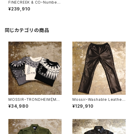
FINECREEK & CO・Number.
7【ACCO002】
¥239,910
同じカテゴリの商品
MOSSIR・TRONDHEIM【MO
Mossir・Washable Leather
KN001】
Pants ‘‘LALK’’【MOPT022】
¥34,980
¥129,910