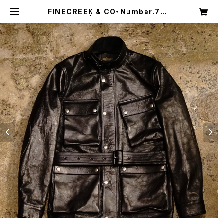
FINECREEK & CO・Number.7【A
CCO002】 | Shakedown Tradin
g