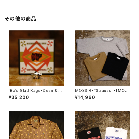
その他の商品
’Bo’s Glad Rags・Dean & C
MOSSIR・‘‘Strauss’’・【MOS
ody’s Traveler’s Charm Pu
W005】
¥35,200
¥14,960
eblo Crafts Figured Sterlin
g Silver Pendant Head “Ri
o Grande Fetish Head” No.
1《Bison》・【Lot#A24-03】