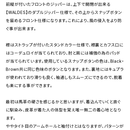
前縦が付いたフロントのジッパーは、上下で開閉が出来る
【WALDES】のダブルジッパー仕様で、その上からスナップボタン
を留めるフロント仕様になります。これにより、風の侵入をより防
ぐ事が出来ます。
襟はストラップが付いたスタンドカラー仕様で、襟裏とカフス口に
はコーデュロイが当てられており、肘と肩には補強の為のパッド
が当てられています。使用しているスナップボタンの色は、Black・
Brown共に同じ色味のボタンとなります。また、裏地にはキュプラ
が使われており滑りも良く、袖通しもスムーズにできるので、脱着
も楽にする事ができます。
最初は馬革の硬さを感じるかと思いますが、着込んでいくと直ぐ
に馴染み、皮革が着た人の体型を覚え唯一無二の着心地となり
ます。
ややタイト目のアームホールと袖付けとはなりますが、パターンが