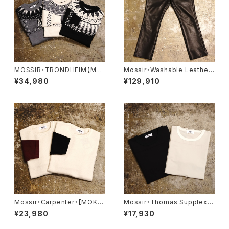
MOSSIR・TRONDHEIM【MO
Mossir・Washable Leather
KN001】
Pants ‘‘LALK’’【MOPT022】
¥34,980
¥129,910
Mossir・Carpenter・【MOKN
Mossir・Thomas Supplex・
004】
【MOST011】
¥23,980
¥17,930