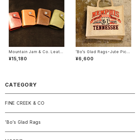
Mountain Jam & Co. Leath
’Bo’s Glad Rags・Jute Picni
er Card Case ‘‘Raft’’
c Tote “Memphis, Tennes
¥15,180
¥6,600
see”【PB23-01】
CATEGORY
FINE CREEK & CO
’Bo’s Glad Rags