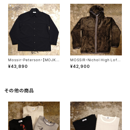
Mossir・Peterson・【MOJK0
MOSSIR・Nichol High Loft
07】
【MOSW010】
¥43,890
¥42,900
その他の商品