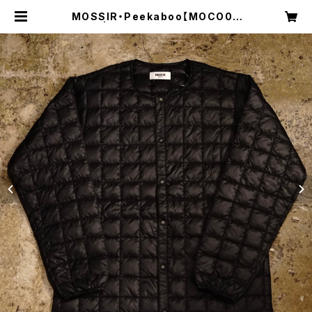
MOSSIR・Peekaboo【MOCO00
9】 | Shakedown Trading