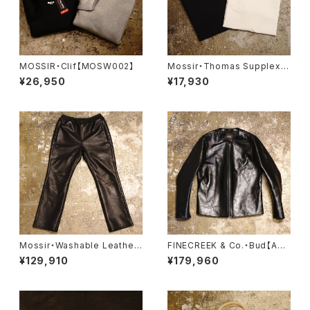
MOSSIR・Clif【MOSW002】
Mossir・Thomas Supplex・
【MOST011】
¥26,950
¥17,930
Mossir・Washable Leather
FINECREEK & Co.・Bud【ACJ
Pants ‘‘LALK’’【MOPT022】
K001】
¥129,910
¥179,960