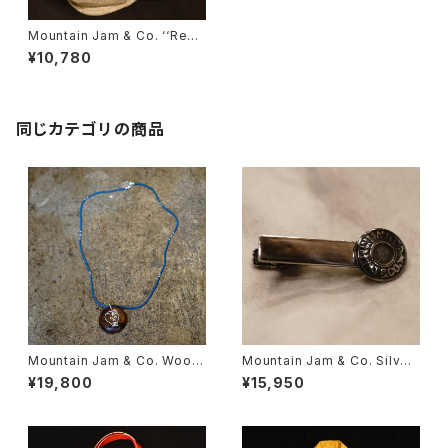
Mountain Jam & Co. ‘‘Redd
ing’’
¥10,780
同じカテゴリの商品
Mountain Jam & Co. Wood
Mountain Jam & Co. Silver
en Pendant Top With Bead
Tie Clip ‘‘MJ’’
¥19,800
¥15,950
s Necklace ‘‘Spunky’’