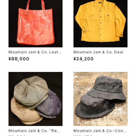
Mountain Jam & Co. Leath
Mountain Jam & Co. Deal
er Bag ‘‘Carry’’
¥88,000
¥24,200
Mountain Jam & Co. ‘‘Redd
Mountain Jam & Co.・Confr
ing’’
ont【MJ-CP08】