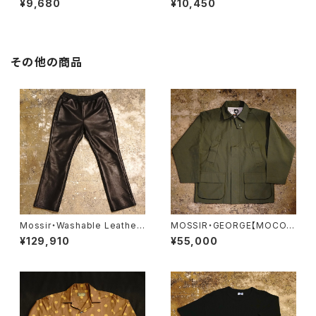
¥9,680
¥10,450
その他の商品
Mossir・Washable Leather
MOSSIR・GEORGE【MOCO0
Pants ‘‘LALK’’【MOPT022】
06】
¥129,910
¥55,000