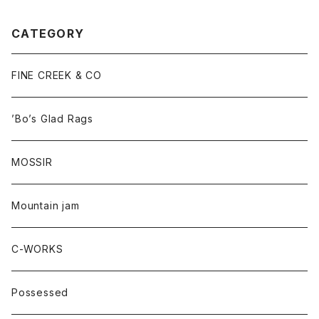
o Grande Fetish Head” No.
3《Terrapin》・【Lot#A24-0
3】
CATEGORY
FINE CREEK & CO
’Bo’s Glad Rags
MOSSIR
Mountain jam
C-WORKS
Possessed