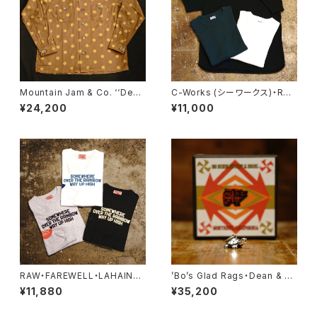
Mountain Jam & Co. ‘‘Dea
C-Works (シーワークス)・Res
l’’
ort Thermal【CWSW003】
¥24,200
¥11,000
RAW・FAREWELL・LAHAINA,
’Bo’s Glad Rags・Dean & C
MAUI・Long Sleeve Tee
ody’s Traveler’s Charm Pu
¥11,880
¥35,200
eblo Crafts Figured Sterlin
g Silver Pendant Head “Ri