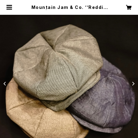
Mountain Jam & Co. ‘‘Reddin
g’’ | Shakedown Trading