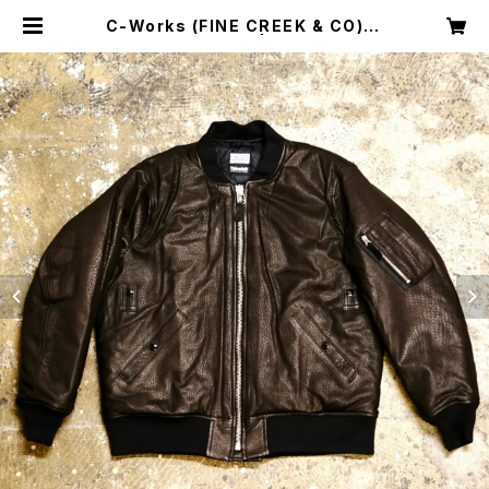
C-Works (FINE CREEK & CO)・L
ea・【CWJK028】 | Shakedown
Trading