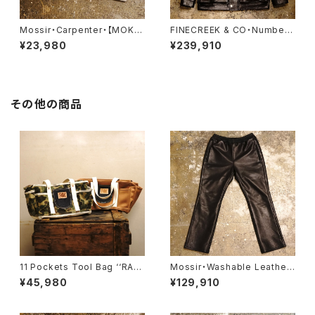
Mossir・Carpenter・【MOKN
FINECREEK & CO・Number.
004】
7【ACCO002】
¥23,980
¥239,910
その他の商品
11 Pockets Tool Bag ‘‘RA
Mossir・Washable Leather
W’’
Pants ‘‘LALK’’【MOPT022】
¥45,980
¥129,910