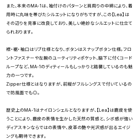
また、本来のMA-1は、袖付けのパターンと肩周りの中綿により、着
用時に丸味を帯びたシルエットになりがちですが、この【Lea】は
その辺りを見事に改良しており、美しい絶妙なシルエットに仕立て
られおります。
襟・裾・袖口はリブ仕様となり、ボタンはスナップボタン仕様。フロ
ントファスナーや左腕のユーティリティポケット、脇下に付くコード
ループなど、MA-1のディティールもしっかりと踏襲しているのも魅
力の一つです。
Zipper仕様とはなりますが、前縦がフルレングスで付いているの
で防風面でも◎。
歴史上のMA-1はナイロンシェルとなりますが、【Lea】は鹿皮を使
うことにより、鹿皮の表情を生かした天然の質感と、シボ感が強い
ディアスキンならではの表情や、皮革の艶や光沢感が出るエイジ
ングも期待できます。