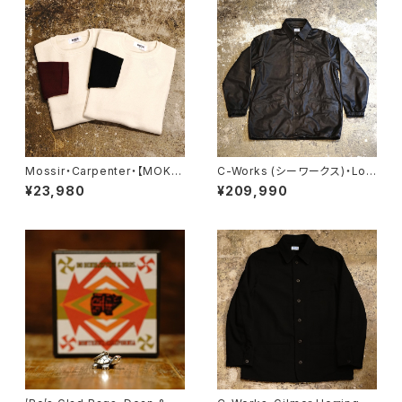
Mossir・Carpenter・【MOKN
C-Works (シーワークス)・Lo
004】
mbardi【CWJK008】
¥23,980
¥209,990