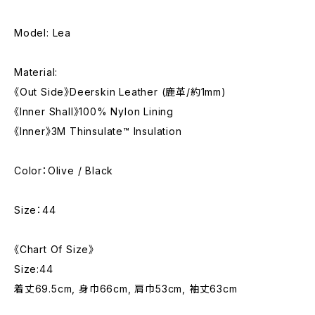
Model: Lea
Material:
《Out Side》Deerskin Leather (鹿革/約1mm)
《Inner Shall》100% Nylon Lining
《Inner》3M Thinsulate™︎ Insulation
Color：Olive / Black
Size：44
《Chart Of Size》
Size:44
着丈69.5cm, 身巾66cm, 肩巾53cm, 袖丈63cm