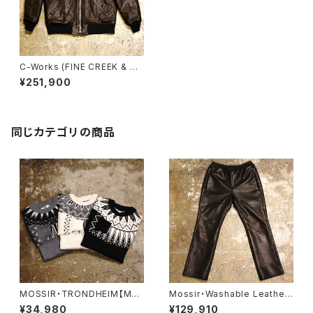
C-Works (FINE CREEK & C
O)・Lea・【CWJK028】
¥251,900
同じカテゴリの商品
MOSSIR・TRONDHEIM【MO
Mossir・Washable Leather
KN001】
Pants ‘‘LALK’’【MOPT022】
¥34,980
¥129,910