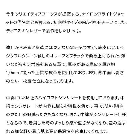
今季クリエイティブワークスが提案する、ナイロンフライトジャケ
ットの代名詞とも言える、初期型タイプのMA-1をモチーフにした、
ディアスキンレザーで製作をした【Lea】。
遠目からみると皮革には見えない雰囲気ですが、鹿皮はフルベ
ジタブルタンニン鞣しのオリーブとブラックで染め上げられた、薄
いながらもシボ感もある皮革で、厚みがある鹿皮を厚さ約
1,0mmに割った上質な皮革を使用しており、おり、背中面は剥ぎ
のない一枚皮仕立になっております。
中綿には3M社のハイロフトシンサレートを使用しております。中
綿のシンサレートが内側に膨らむ特性を活かす事で、MA-1特有
の見た目の野暮ったさもなくなり、また、中綿がシンサレート仕様
となるので、着用した時のずっしり感や重さがなくなり、包み込ま
れる様な軽い着心地と高い保温性を約束してくれます。