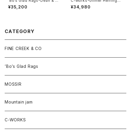
’Bo’s Glad Rags・Dean & C
C-Works・Gilmer Herringbo
ody’s Traveler’s Charm Pu
ne【CWJK014】
¥35,200
¥34,980
eblo Crafts Figured Sterlin
g Silver Pendant Head “Ri
o Grande Fetish Head” No.
3《Terrapin》・【Lot#A24-0
3】
CATEGORY
FINE CREEK & CO
’Bo’s Glad Rags
MOSSIR
Mountain jam
C-WORKS